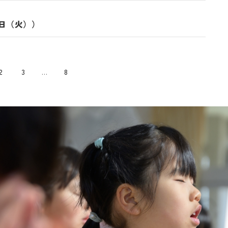
４日（火））
2
3
…
8