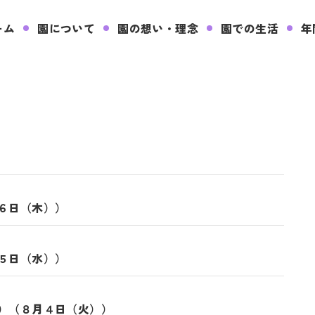
ーム
園について
園の想い・理念
園での生活
年
月６日（木））
月５日（水））
難）（８月４日（火））