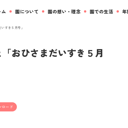
ーム
園について
園の想い・理念
園での生活
年
だいすき５月号」
と「おひさまだいすき５月
ンロード